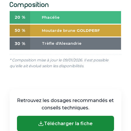
Composition
20 %
Phacélie
50 %
Moutarde brune
GOLDPERF
30 %
Trèfle d'Alexandrie
* Composition mise à jour le 09/01/2026. Il est possible
qu'elle ait évolué selon les disponibilités.
Retrouvez les dosages recommandés et
conseils techniques.
Télécharger la fiche