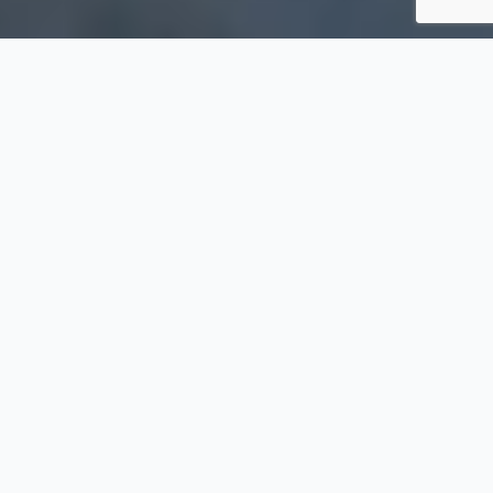
90 M€
CA CONSOLIDÉ
94
COLLABORATEURS