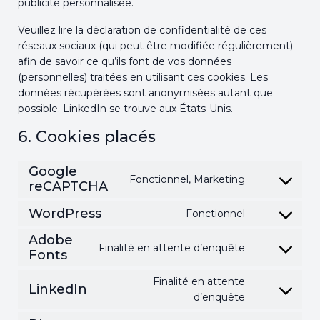
publicité personnalisée.
Veuillez lire la déclaration de confidentialité de ces
réseaux sociaux (qui peut être modifiée régulièrement)
afin de savoir ce qu’ils font de vos données
(personnelles) traitées en utilisant ces cookies. Les
données récupérées sont anonymisées autant que
possible. LinkedIn se trouve aux États-Unis.
6. Cookies placés
Google
Fonctionnel, Marketing
reCAPTCHA
Consent
to
WordPress
Fonctionnel
service
Consent
google-
to
Adobe
Finalité en attente d’enquête
recaptcha
service
Fonts
Consent
wordpress
to
Finalité en attente
service
LinkedIn
Consent
d’enquête
adobe-
to
fonts