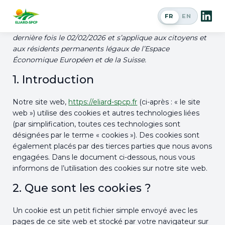
Politique de cookies (UE)
FR
EN
Passer en a
Cette politique de cookies a été mise à jour pour la
dernière fois le 02/02/2026 et s’applique aux citoyens et
aux résidents permanents légaux de l’Espace
Économique Européen et de la Suisse.
1. Introduction
Notre site web,
https://eliard-spcp.fr
(ci-après : « le site
web ») utilise des cookies et autres technologies liées
(par simplification, toutes ces technologies sont
désignées par le terme « cookies »). Des cookies sont
également placés par des tierces parties que nous avons
engagées. Dans le document ci-dessous, nous vous
informons de l’utilisation des cookies sur notre site web.
2. Que sont les cookies ?
Un cookie est un petit fichier simple envoyé avec les
pages de ce site web et stocké par votre navigateur sur