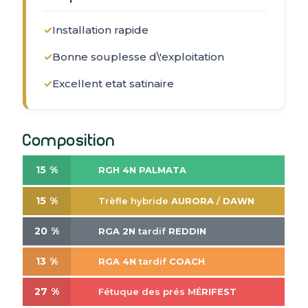
✓
Installation rapide
✓
Bonne souplesse d\'exploitation
✓
Excellent etat satinaire
Composition
15 %
RGH
4N
PALMATA
15 %
Trèfle hybride
AURORA
/
DAWN
20 %
RGA
2N
tardif
REDDIN
13 %
RGA
4N
tardif
COACH
27 %
Fétuque des prés MÉ
RIFEST