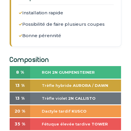
✓
Installation rapide
✓
Possibilité de faire plusieurs coupes
✓
Bonne pérennité
Composition
8 %
RGH
2N
GUMPENSTEINER
13 %
Trèfle hybride
AURORA
/
DAWN
13 %
Trèfle violet
2N
CALLISTO
20 %
Dactyle tardif
KUSCO
35 %
Fétuque élevée tardive
TOWER