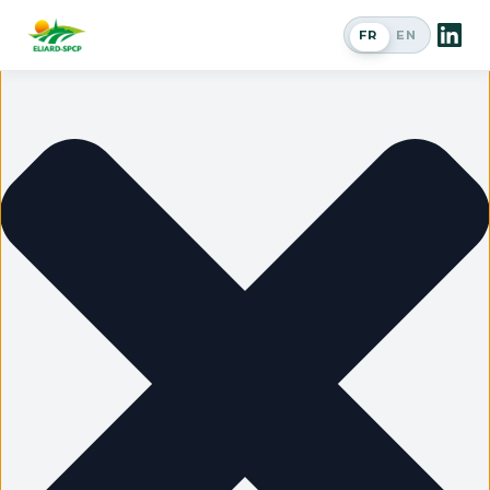
Gérer le consentement
FR
EN
Passer en a