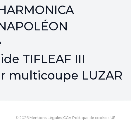
r HARMONICA
r NAPOLÉON
e
ide TIFLEAF III
er multicoupe LUZAR
© 2026
|
Mentions Légales
|
CGV
|
Politique de cookies UE