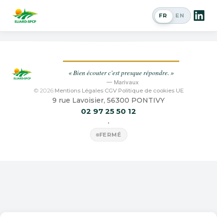
Phacélie BALO / STALA
FR
EN
Passer en a
« Bien écouter c'est presque répondre. »
— Marivaux
© 2026
|
Mentions Légales
|
CGV
|
Politique de cookies UE
9 rue Lavoisier, 56300 PONTIVY
02 97 25 50 12
•
FERMÉ