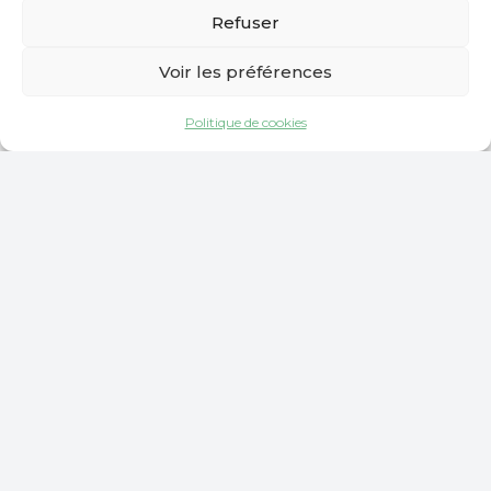
Refuser
Voir les préférences
Politique de cookies
FABRICATION & INNOVATION
Fertemis
Située à Mont-Notre-Dame, Fertemis est
spécialisée dans la fabrication d'engrais
minéraux composés par voie de
compactage (NS, NP, NK, NPK, PK, K,
SMG).