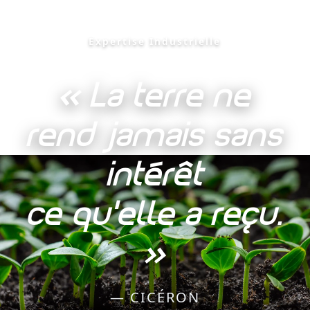
Expertise Industrielle
« La terre ne
rend jamais sans
intérêt
ce qu'elle a reçu.
»
— CICÉRON