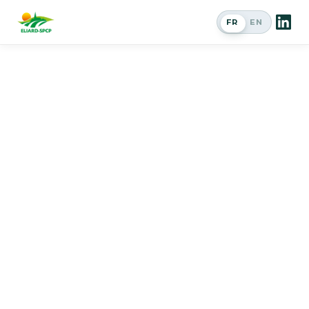
FR
EN
Passer en a