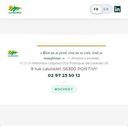
Fétuque des prés
FR
EN
MÉRIFEST
Passer en a
« Rien ne se perd, rien ne se crée, tout se
transforme. »
— Antoine Lavoisier
© 2026
|
Mentions Légales
|
CGV
|
Politique de cookies UE
9 rue Lavoisier, 56300 PONTIVY
02 97 25 50 12
•
OUVERT