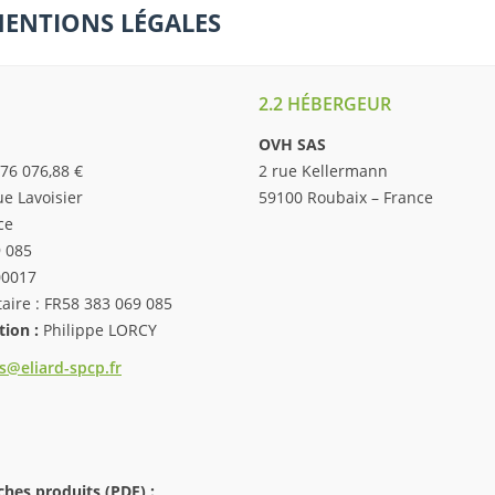
 MENTIONS LÉGALES
2.2 HÉBERGEUR
OVH SAS
776 076,88 €
2 rue Kellermann
rue Lavoisier
59100 Roubaix – France
ce
9 085
00017
ire : FR58 383 069 085
tion :
Philippe LORCY
s@eliard-spcp.fr
ches produits (PDF) :