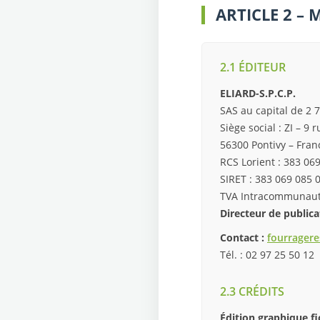
ARTICLE 2 –
2.1 ÉDITEUR
ELIARD-S.P.C.P.
SAS au capital de 2 
Siège social : ZI – 9 
56300 Pontivy – Fran
RCS Lorient : 383 06
SIRET : 383 069 085 
TVA Intracommunauta
Directeur de publica
Contact :
fourragere
Tél. : 02 97 25 50 12
2.3 CRÉDITS
Édition graphique fi